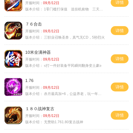
详情
开服时间：
09月/12日
版本介绍：
1零门槛打保值 送挂机捡物 三天合区
７６合击
详情
开服时间：
09月/12日
版本介绍：
三职业召唤圣兽，真气无CD，5秒烈火
10米全满神器
详情
开服时间：
09月/12日
版本介绍：
≤打一件好装备平民瞬间翻身变土豪≥
1.76
详情
开服时间：
09月/12日
版本介绍：
赤月最高加+6，公益养老，玩一年不腻，屠龙
１８０战神复古
详情
开服时间：
09月/12日
版本介绍：
无赞助1.761.80复古战神