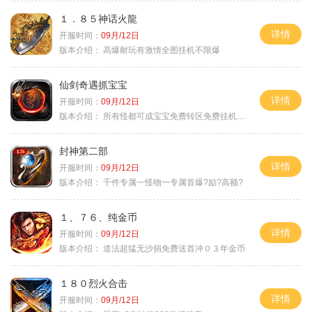
１．８５神话火龍
详情
开服时间：
09月/12日
版本介绍：
高爆耐玩有激情全图挂机不限爆
仙剑奇遇抓宝宝
详情
开服时间：
09月/12日
版本介绍：
所有怪都可成宝宝免费转区免费挂机活动
封神第二部
详情
开服时间：
09月/12日
版本介绍：
千件专属一怪物一专属首爆?励?高额?
１、７６、纯金币
详情
开服时间：
09月/12日
版本介绍：
道法超猛无沙捐免费送首冲０３年金币
１８０烈火合击
详情
开服时间：
09月/12日