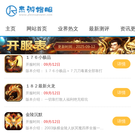
主页
网站首页
业界热文
最新测评
资讯
更新时间：2025-09-12
１７６小极品
详情
开服时间：
09月/12日
版本介绍：
１７６小极品＋７刀刀毒素全部靠打
１８２最新火龙
详情
开服时间：
09月/12日
版本介绍：
一切靠打散人福利绝无暗坑
金陵沉默
详情
开服时间：
09月/12日
版本介绍：
2003纵横金陵人妖冥魔四界全服一切靠