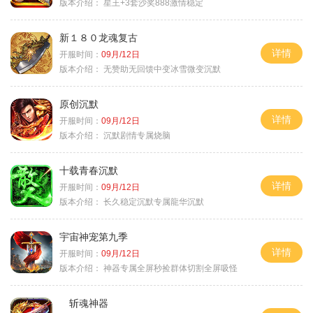
版本介绍：
星王+3套沙奖888激情稳定
新１８０龙魂复古
详情
开服时间：
09月/12日
版本介绍：
无赞助无回馈中变冰雪微变沉默
原创沉默
详情
开服时间：
09月/12日
版本介绍：
沉默剧情专属烧脑
十载青春沉默
详情
开服时间：
09月/12日
版本介绍：
长久稳定沉默专属龍华沉默
宇宙神宠第九季
详情
开服时间：
09月/12日
版本介绍：
神器专属全屏秒捡群体切割全屏吸怪
斩魂神器