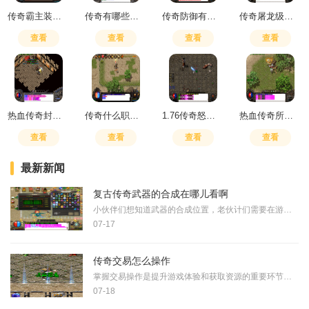
传奇霸主装备怎么打
传奇有哪些城市可以玩
传奇防御有用吗
传奇屠龙级别武器选择
查看
查看
查看
查看
热血传奇封魔谷怎么走图解
传奇什么职业攻击高
1.76传奇怒斩哪里爆
热血传奇所有地图走法一样吗
查看
查看
查看
查看
最新新闻
复古传奇武器的合成在哪儿看啊
小伙伴们想知道武器的合成位置，老伙计们需要在游戏中找到炼金师这个NPC。炼金师通常都待在大伙儿聚集的城镇角落，或者藏在一些神秘的地方。老伙计们可以多留意游戏里的任务指
07-17
传奇交易怎么操作
掌握交易操作是提升游戏体验和获取资源的重要环节。玩家首先需要了解游戏内提供的基本交易方式，通常包括面对面交易和交易行系统。进行面对面交易时，双方玩家必须在安全区域
07-18