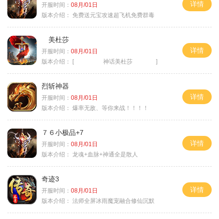
详情
开服时间：
08月/01日
版本介绍：
免费送元宝攻速超飞机免费群毒
美杜莎
详情
开服时间：
08月/01日
版本介绍：
[ 神话美杜莎 ]
烈斩神器
详情
开服时间：
08月/01日
版本介绍：
爆率无敌、等你来战！！！！
７６小极品+7
详情
开服时间：
08月/01日
版本介绍：
龙魂+血脉+神通全是散人
奇迹3
详情
开服时间：
08月/01日
版本介绍：
法师全屏冰雨魔宠融合修仙沉默