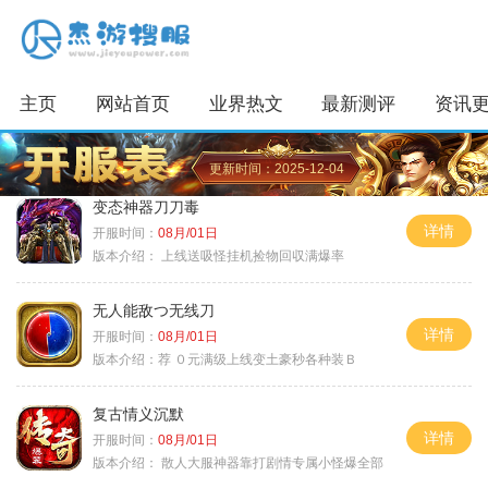
主页
网站首页
业界热文
最新测评
资讯
更新时间：2025-12-04
变态神器刀刀毒
详情
开服时间：
08月/01日
版本介绍：
上线送吸怪挂机捡物回収满爆率
无人能敌つ无线刀
详情
开服时间：
08月/01日
版本介绍：
荐 ０元满级上线变土豪秒各种装Ｂ
复古情义沉默
详情
开服时间：
08月/01日
版本介绍：
散人大服神器靠打剧情专属小怪爆全部