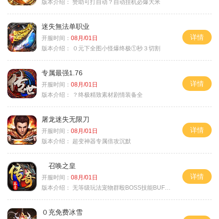
版本介绍：
赞助可打自动？自动挂机必爆大米
迷失無法单职业
详情
开服时间：
08月/01日
版本介绍：
０元下全图小怪爆终极①秒３切割
专属最强1.76
详情
开服时间：
08月/01日
版本介绍：
？终极精致素材剧情装备全
屠龙迷失无限刀
详情
开服时间：
08月/01日
版本介绍：
超变神器专属倍攻沉默
召唤之皇
详情
开服时间：
08月/01日
版本介绍：
无等级玩法宠物群殴BOSS技能BUFF铭文B
０充免费冰雪