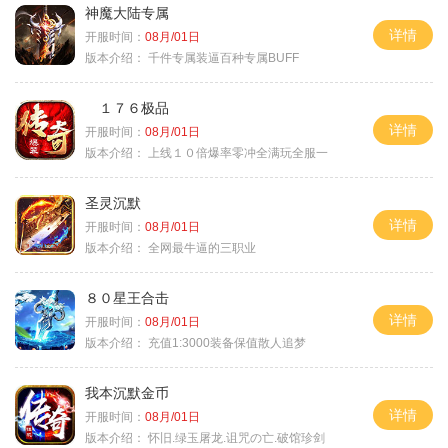
神魔大陆专属
详情
开服时间：
08月/01日
版本介绍：
千件专属装逼百种专属BUFF
１７６极品
详情
开服时间：
08月/01日
版本介绍：
上线１０倍爆率零冲全满玩全服一
圣灵沉默
详情
开服时间：
08月/01日
版本介绍：
全网最牛逼的三职业
８０星王合击
详情
开服时间：
08月/01日
版本介绍：
充值1:3000装备保值散人追梦
我本沉默金币
详情
开服时间：
08月/01日
版本介绍：
怀旧.绿玉屠龙.诅咒の亡.破馆珍剑