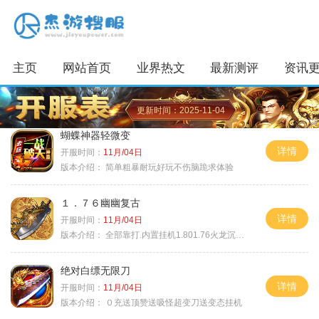
主页
网站首页
业界热文
最新测评
资讯
更新时间：2025-11-04
蝴蝶神器轻微变
详情
开服时间：
11月/04日
版本介绍：
简单粗暴耐玩好玩不伤脑跪求体验
１．７６幽幽复古
详情
开服时间：
11月/04日
版本介绍：
全部靠打.内置挂机1.801.76火龙沉默微变
绝对白缥无限刀
详情
开服时间：
11月/04日
版本介绍：
０充送顶赞送吸怪超变刀送变态挂机