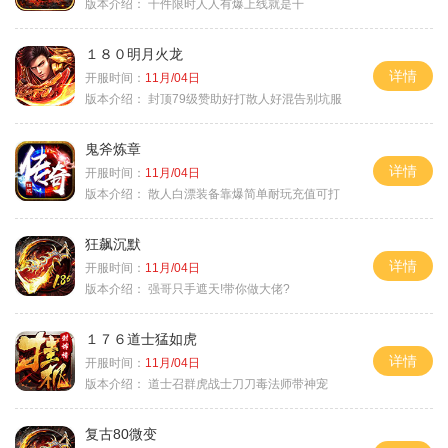
版本介绍：
千件限时人人有爆上线就是干
１８０明月火龙
详情
开服时间：
11月/04日
版本介绍：
封顶79级赞助好打散人好混告别坑服
鬼斧炼章
详情
开服时间：
11月/04日
版本介绍：
散人白漂装备靠爆简单耐玩充值可打
狂飙沉默
详情
开服时间：
11月/04日
版本介绍：
强哥只手遮天!带你做大佬?
１７６道士猛如虎
详情
开服时间：
11月/04日
版本介绍：
道士召群虎战士刀刀毒法师带神宠
复古80微变