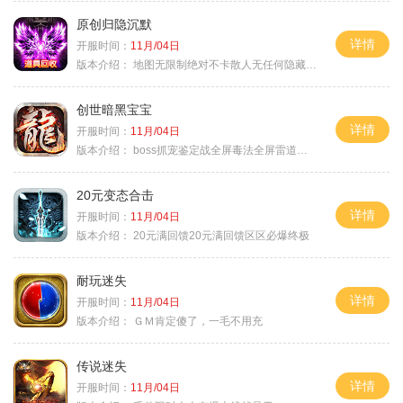
原创归隐沉默
详情
开服时间：
11月/04日
版本介绍：
地图无限制绝对不卡散人无任何隐藏消费
创世暗黑宝宝
详情
开服时间：
11月/04日
版本介绍：
boss抓宠鉴定战全屏毒法全屏雷道全屏狗
20元变态合击
详情
开服时间：
11月/04日
版本介绍：
20元满回馈20元满回馈区区必爆终极
耐玩迷失
详情
开服时间：
11月/04日
版本介绍：
ＧＭ肯定傻了，一毛不用充
传说迷失
详情
开服时间：
11月/04日