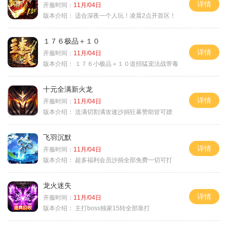
详情
开服时间：
11月/04日
版本介绍：
适合深夜一个人玩！凌晨2点开首区！
１７６极品＋１０
详情
开服时间：
11月/04日
版本介绍：
１７６小极品＋１０道招猛宠法战带毒
十元全满新火龙
详情
开服时间：
11月/04日
版本介绍：
送满切割满攻速沙捐狂暴赞助皆可嫖
飞羽沉默
详情
开服时间：
11月/04日
版本介绍：
超多福利会员沙捐全部免费一切可打
龙火迷失
详情
开服时间：
11月/04日
版本介绍：
主打boss独家15转全部靠打