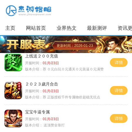
主页
网站首页
业界热文
最新测评
资讯
更新时间：2026-01-23
上线送２００充值
详情
开服时间：
01月/23日
版本介绍：
荐 ０元白玩０元通关０元装逼０元满赞
２０２３歲月合击
详情
开服时间：
01月/23日
版本介绍：
荐 正版授权千件专属物价超稳无坑点
宝宝牛逼专属
详情
开服时间：
01月/23日
版本介绍：
送顶赞全靠打