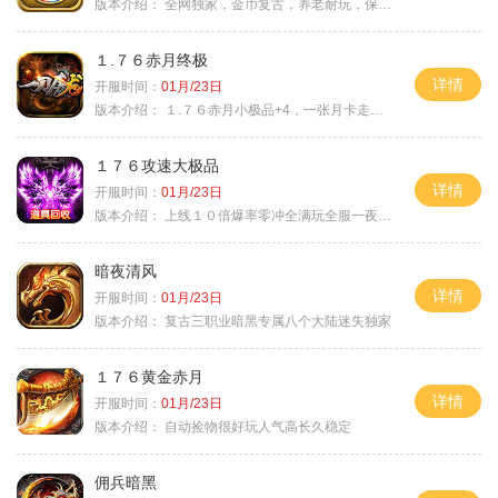
版本介绍：
全网独家，金币复古，养老耐玩，保底回収
１.７６赤月终极
详情
开服时间：
01月/23日
版本介绍：
１.７６赤月小极品+4，一张月卡走天涯c
１７６攻速大极品
详情
开服时间：
01月/23日
版本介绍：
上线１０倍爆率零冲全满玩全服一夜终极
暗夜清风
详情
开服时间：
01月/23日
版本介绍：
复古三职业暗黑专属八个大陆迷失独家
１７６黄金赤月
详情
开服时间：
01月/23日
版本介绍：
自动捡物很好玩人气高长久稳定
佣兵暗黑